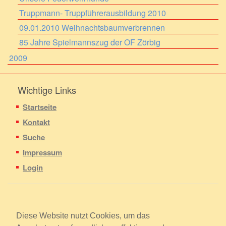
Truppmann- Truppführerausbildung 2010
09.01.2010 Weihnachtsbaumverbrennen
85 Jahre Spielmannszug der OF Zörbig
2009
Wichtige Links
Startseite
Kontakt
Suche
Impressum
Login
Copyright © 2009 - 2026
Förderverein Feuerwehr Zörbig e.V.
Diese Website nutzt Cookies, um das