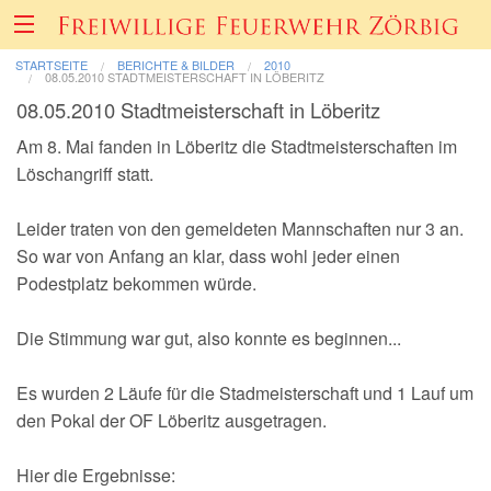
STARTSEITE
BERICHTE & BILDER
2010
08.05.2010 STADTMEISTERSCHAFT IN LÖBERITZ
08.05.2010 Stadtmeisterschaft in Löberitz
Über uns
Am 8. Mai fanden in Löberitz die Stadtmeisterschaften im
Löschangriff statt.
Fahrzeuge & Technik
Leider traten von den gemeldeten Mannschaften nur 3 an.
Einsätze
So war von Anfang an klar, dass wohl jeder einen
Podestplatz bekommen würde.
Berichte & Bilder
Die Stimmung war gut, also konnte es beginnen...
Förderverein
Es wurden 2 Läufe für die Stadmeisterschaft und 1 Lauf um
den Pokal der OF Löberitz ausgetragen.
Informatives & Termine
Hier die Ergebnisse: