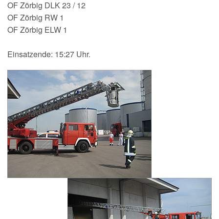
OF Zörbig DLK 23 / 12
150-jähriges Jubiläum
OF Zörbig RW 1
OF Zörbig ELW 1
Einsatzende: 15:27 Uhr.