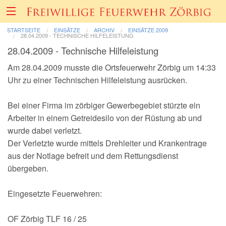
STARTSEITE
EINSÄTZE
ARCHIV
EINSÄTZE 2009
28.04.2009 - TECHNISCHE HILFELEISTUNG
28.04.2009 - Technische Hilfeleistung
Über uns
Am 28.04.2009 musste die Ortsfeuerwehr Zörbig um 14:33
Uhr zu einer Technischen Hilfeleistung ausrücken.
Fahrzeuge & Technik
Bei einer Firma im zörbiger Gewerbegebiet stürzte ein
Einsätze
Arbeiter in einem Getreidesilo von der Rüstung ab und
wurde dabei verletzt.
Der Verletzte wurde mittels Drehleiter und Krankentrage
Berichte & Bilder
aus der Notlage befreit und dem Rettungsdienst
übergeben.
Förderverein
Eingesetzte Feuerwehren:
Informatives & Termine
OF Zörbig TLF 16 / 25