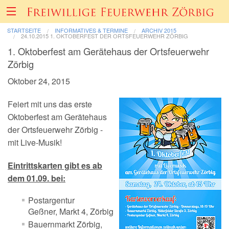
STARTSEITE
INFORMATIVES & TERMINE
ARCHIV 2015
24.10.2015 1. OKTOBERFEST DER ORTSFEUERWEHR ZÖRBIG
1. Oktoberfest am Gerätehaus der Ortsfeuerwehr
Über uns
Zörbig
Oktober 24, 2015
Fahrzeuge & Technik
Feiert mit uns das erste
Oktoberfest am Gerätehaus
Einsätze
der Ortsfeuerwehr Zörbig -
mit Live-Musik!
Berichte & Bilder
Eintrittskarten gibt es ab
Förderverein
dem 01.09. bei:
Postargentur
Informatives & Termine
Geßner, Markt 4, Zörbig
Bauernmarkt Zörbig,