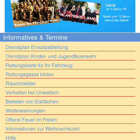
Informatives & Termine
Dienstplan Einsatzabteilung
Dienstplan Kinder- und Jugendfeuerwehr
Rettungskarte für Ihr Fahrzeug
Rettungsgasse bilden
Rauchmelder
Verhalten bei Unwettern
Betreten von Eisflächen
Wetterwarnungen
Offene Feuer im Freien
Informationen zur Weihnachtszeit
Hilfe