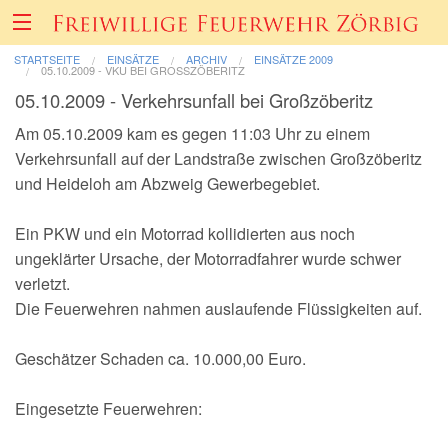
STARTSEITE
EINSÄTZE
ARCHIV
EINSÄTZE 2009
05.10.2009 - VKU BEI GROSSZÖBERITZ
05.10.2009 - Verkehrsunfall bei Großzöberitz
Über uns
Am 05.10.2009 kam es gegen 11:03 Uhr zu einem
Verkehrsunfall auf der Landstraße zwischen Großzöberitz
Fahrzeuge & Technik
und Heideloh am Abzweig Gewerbegebiet.
Einsätze
Ein PKW und ein Motorrad kollidierten aus noch
ungeklärter Ursache, der Motorradfahrer wurde schwer
verletzt.
Berichte & Bilder
Die Feuerwehren nahmen auslaufende Flüssigkeiten auf.
Förderverein
Geschätzer Schaden ca. 10.000,00 Euro.
Informatives & Termine
Eingesetzte Feuerwehren: