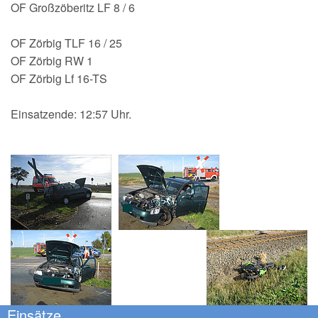
OF Großzöberitz LF 8 / 6
150-jähriges Jubiläum
OF Zörbig TLF 16 / 25
OF Zörbig RW 1
OF Zörbig Lf 16-TS
Einsatzende: 12:57 Uhr.
Einsätze