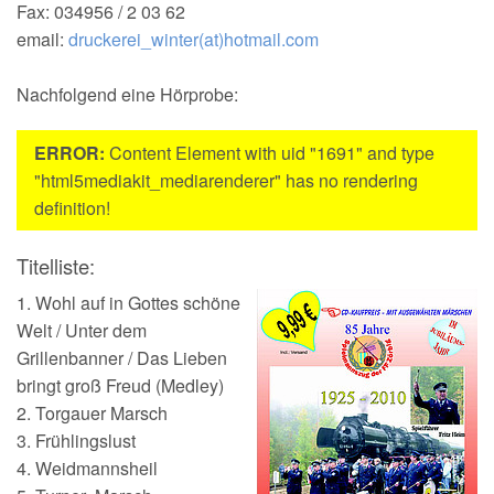
Fax: 034956 / 2 03 62
150-jähriges Jubiläum
email:
druckerei_winter(at)hotmail.com
Nachfolgend eine Hörprobe:
ERROR:
Content Element with uid "1691" and type
"html5mediakit_mediarenderer" has no rendering
definition!
Titelliste:
1. Wohl auf in Gottes schöne
Welt / Unter dem
Grillenbanner / Das Lieben
bringt groß Freud (Medley)
2. Torgauer Marsch
3. Frühlingslust
4. Weidmannsheil