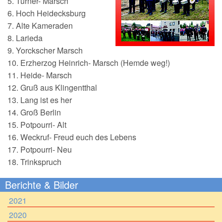
5. Turner- Marsch
6. Hoch Heidecksburg
7. Alte Kameraden
8. Larieda
9. Yorckscher Marsch
10. Erzherzog Heinrich- Marsch (Hemde weg!)
11. Heide- Marsch
12. Gruß aus Klingentthal
13. Lang ist es her
14. Groß Berlin
15. Potpourri- Alt
16. Weckruf- Freud euch des Lebens
17. Potpourri- Neu
18. Trinkspruch
Berichte & Bilder
2021
2020