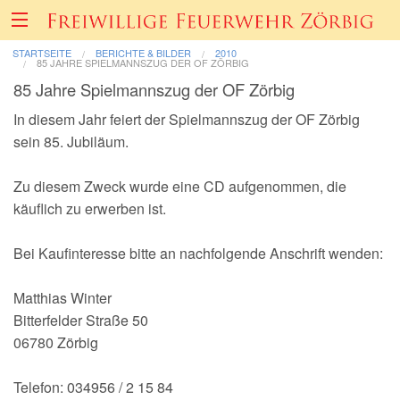
STARTSEITE
BERICHTE & BILDER
2010
85 JAHRE SPIELMANNSZUG DER OF ZÖRBIG
85 Jahre Spielmannszug der OF Zörbig
Über uns
In diesem Jahr feiert der Spielmannszug der OF Zörbig
sein 85. Jubiläum.
Fahrzeuge & Technik
Zu diesem Zweck wurde eine CD aufgenommen, die
Einsätze
käuflich zu erwerben ist.
Bei Kaufinteresse bitte an nachfolgende Anschrift wenden:
Berichte & Bilder
Matthias Winter
Förderverein
Bitterfelder Straße 50
06780 Zörbig
Informatives & Termine
Telefon: 034956 / 2 15 84