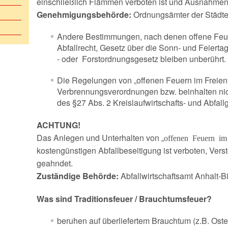
einschließlich Flämmen verboten ist und Ausnahme
09.04.2009 - VKU BAB9 Richtung Mü
19.02.2007 - Der Antennenrebell
Genehmigungsbehörde:
Ordnungsämter der Städt
27.01.2009 - Technische Hilfeleistung
Andere Bestimmungen, nach denen offene Feuer 
Abfallrecht, Gesetz über die Sonn- und Feiert
- oder Forstordnungsgesetz bleiben unberührt.
Die Regelungen von „offenen Feuern im Freien“ 
Verbrennungsverordnungen bzw. beinhalten nich
des §27 Abs. 2 Kreislaufwirtschafts- und Abfall
ACHTUNG!
Das Anlegen und Unterhalten von „
offenen Feuern im
kostengünstigen Abfallbeseitigung ist verboten, Ver
geahndet.
Zuständige Behörde:
Abfallwirtschaftsamt Anhalt-Bit
Was sind Traditionsfeuer / Brauchtumsfeuer?
beruhen auf überliefertem Brauchtum (z.B. Oste