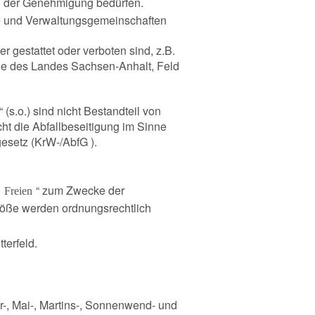
n der Genehmigung bedürfen.
nchen
e und Verwaltungsgemeinschaften
gestattet oder verboten sind, z.B.
age des Landes Sachsen-Anhalt, Feld
(s.o.) sind nicht Bestandteil von
t die Abfallbeseitigung im Sinne
gesetz (KrW-/AbfG ).
“ zum Zwecke der
 Freien
stöße werden ordnungsrechtlich
terfeld.
r-, Mai-, Martins-, Sonnenwend- und