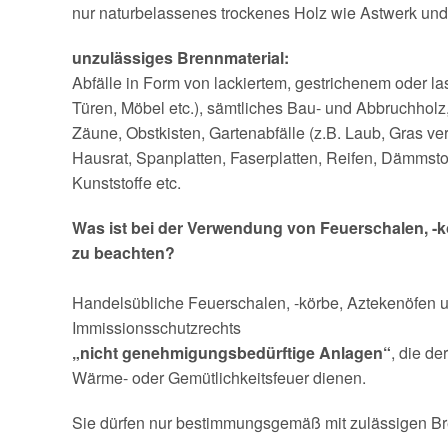
nur naturbelassenes trockenes Holz wie Astwerk un
unzulässiges Brennmaterial:
Abfälle in Form von lackiertem, gestrichenem oder la
Türen, Möbel etc.), sämtliches Bau- und Abbruchholz,
Zäune, Obstkisten, Gartenabfälle (z.B. Laub, Gras ver
Hausrat, Spanplatten, Faserplatten, Reifen, Dämmsto
Kunststoffe etc.
Was ist bei der Verwendung von Feuerschalen, -k
zu beachten?
Handelsübliche Feuerschalen, -körbe, Aztekenöfen u
Immissionsschutzrechts
„nicht genehmigungsbedürftige Anlagen“
, die d
Wärme- oder Gemütlichkeitsfeuer dienen.
Sie dürfen nur bestimmungsgemäß mit zulässigen Br