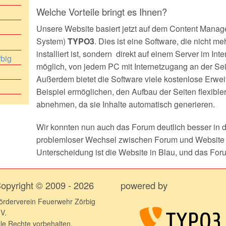
Welche Vorteile bringt es Ihnen?
09.04.2009 - VKU BAB9 Richtung Mü
19.02.2007 - Der Antennenrebell
Unsere Website basiert jetzt auf dem Content Manag
27.01.2009 - Technische Hilfeleistung
System)
TYPO3
. Dies ist eine Software, die nicht m
installiert ist, sondern direkt auf einem Server im Inte
rbig
möglich, von jedem PC mit Internetzugang an der Sei
Außerdem bietet die Software viele kostenlose Erwe
Beispiel ermöglichen, den Aufbau der Seiten flexibler 
abnehmen, da sie Inhalte automatisch generieren.
Wir konnten nun auch das Forum deutlich besser in di
problemloser Wechsel zwischen Forum und Website m
Unterscheidung ist die Website in Blau, und das For
opyright © 2009 - 2026
powered by
örderverein Feuerwehr Zörbig
.V.
lle Rechte vorbehalten.