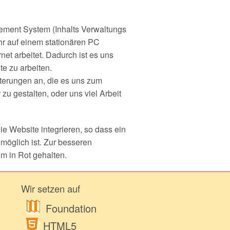
nchen
ement System (Inhalts Verwaltungs
ehr auf einem stationären PC
rnet arbeitet. Dadurch ist es uns
te zu arbeiten.
iterungen an, die es uns zum
zu gestalten, oder uns viel Arbeit
e Website integrieren, so dass ein
öglich ist. Zur besseren
um in Rot gehalten.
Wir setzen auf
Foundation
HTML5