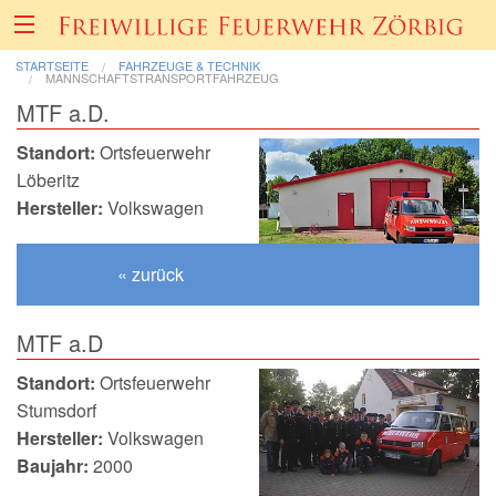
STARTSEITE
FAHRZEUGE & TECHNIK
MANNSCHAFTSTRANSPORTFAHRZEUG
MTF a.D.
Über uns
Standort:
Ortsfeuerwehr
Löberitz
Fahrzeuge & Technik
Hersteller:
Volkswagen
Einsätze
« zurück
Berichte & Bilder
MTF a.D
Standort:
Ortsfeuerwehr
Förderverein
Stumsdorf
Hersteller:
Volkswagen
Informatives & Termine
Baujahr:
2000