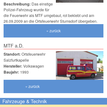
150-jähriges Jubiläum
Beschreibung:
Das einstige
Polizei-Fahrzeug wurde für
die Feuerwehr als MTF umgebaut, rot beklebt und am
26.09.2009 an die Ortsfeuerwehr Stumsdorf übergeben.
« zurück
MTF a.D.
Standort:
Ortsfeuerwehr
Salzfurtkapelle
Hersteller:
Volkswagen
Baujahr:
1993
« zurück
Fahrzeuge & Technik