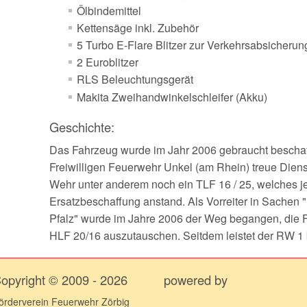
Ölbindemittel
09.04.2009 - VKU BAB9 Richtung Mü
19.02.2007 - Der Antennenrebell
Kettensäge inkl. Zubehör
27.01.2009 - Technische Hilfeleistung
5 Turbo E-Flare Blitzer zur Verkehrsabsicherun
2 Euroblitzer
RLS Beleuchtungsgerät
Makita Zweihandwinkelschleifer (Akku)
Geschichte:
Das Fahrzeug wurde im Jahr 2006 gebraucht beschafft
Freiwilligen Feuerwehr Unkel (am Rhein) treue Dien
Wehr unter anderem noch ein TLF 16 / 25, welches j
Ersatzbeschaffung anstand. Als Vorreiter in Sachen
Pfalz" wurde im Jahre 2006 der Weg begangen, die
HLF 20/16 auszutauschen. Seitdem leistet der RW 1 b
opyright © 2009 - 2026
powered by
örderverein Feuerwehr Zörbig