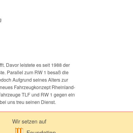
nchen
g
. Davor leistete es seit 1988 der
ste. Parallel zum RW 1 besaß die
edoch Aufgrund seines Alters zur
 "neues Fahrzeugkonzept Rheinland-
 Fahrzeuge TLF und RW 1 gegen ein
ei uns treu seinen Dienst.
Wir setzen auf
Foundation