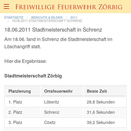
STARTSEITE
BERICHTE & BILDER
2011
18.06.2011 STADTMEISTERSCHAFT SCHRENZ
18.06.2011 Stadtmeisterschaft in Schrenz
Über uns
Am 18.06. fand in Schrenz die Stadtmeisterschaft im
Löschangriff statt.
Fahrzeuge & Technik
Hier die Ergebnisse:
Einsätze
Stadtmeisterschaft Zörbig
Berichte & Bilder
Platzierung
Ortsfeuerwehr
Beste Zeit
Förderverein
1. Platz
Löberitz
28,8 Sekunden
2. Platz
Schrenz
31,6 Sekunden
Informatives & Termine
3. Platz
Cösitz
39,2 Sekunden