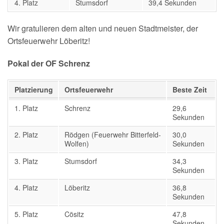
4. Platz
Stumsdorf
39,4 Sekunden
150-jähriges Jubiläum
Wir gratulieren dem alten und neuen Stadtmeister, der
Ortsfeuerwehr Löberitz!
Pokal der OF Schrenz
Platzierung
Ortsfeuerwehr
Beste Zeit
1. Platz
Schrenz
29,6
Sekunden
2. Platz
Rödgen (Feuerwehr Bitterfeld-
30,0
Wolfen)
Sekunden
3. Platz
Stumsdorf
34,3
Sekunden
4. Platz
Löberitz
36,8
Sekunden
5. Platz
Cösitz
47,8
Sekunden