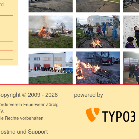
rd
09.04.2009 - VKU BAB9 Richtung Mü
19.02.2007 - Der Antennenrebell
27.01.2009 - Technische Hilfeleistung
opyright © 2009 - 2026
powered by
örderverein Feuerwehr Zörbig
.V.
lle Rechte vorbehalten.
osting und Support