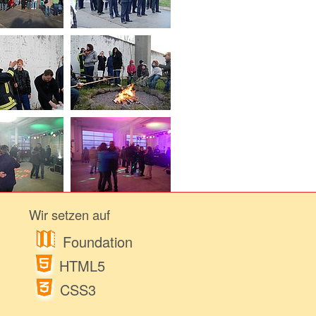
nchen
Wir setzen auf
Foundation
HTML5
CSS3