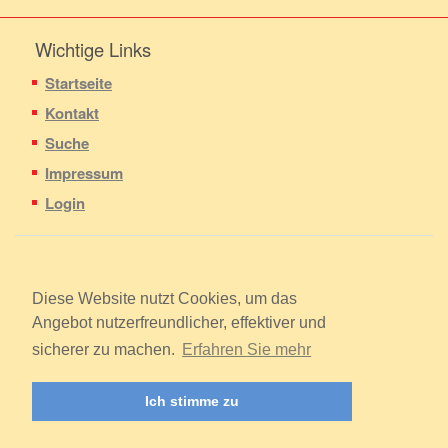
Wichtige Links
Startseite
Kontakt
Suche
Impressum
Login
Copyright © 2009 - 2026
Förderverein Feuerwehr Zörbig e.V.
Diese Website nutzt Cookies, um das
Alle Rechte vorbehalten.
Angebot nutzerfreundlicher, effektiver und
sicherer zu machen.
Erfahren Sie mehr
Hosting und Support
Ronny Schneider
Ich stimme zu